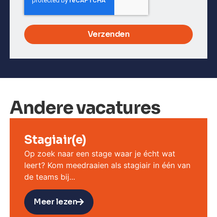
Verzenden
Andere vacatures
Stagiair(e)
Op zoek naar een stage waar je écht wat
leert? Kom meedraaien als stagiair in één van
de teams bij...
Meer lezen