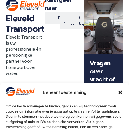
Navigeer
naar
Eleveld
Home
Diensten
Duurzaamheid
Onze
Over
Nieuws
Werken
Contact
vloot
ons
bij
Transport
Eleveld Transport
is uw
professionele én
persoonlijke
partner voor
Vragen
transport over
over
water.
vracht of
Contactgegevens
vacatures?
+31 (0)6 21 15 24
Beheer toestemming
99
Contact
info@eleveldtransport.nl
Om de beste ervaringen te bieden, gebruiken wij technologieën zoals
cookies om informatie over je apparaat op te slaan en/of te raadplegen.
Door in te stemmen met deze technologieën kunnen wij gegevens zoals
surfgedrag of unieke ID's op deze site verwerken. Als je geen
toestemming geeft of uw toestemming intrekt, kan dit een nadelige