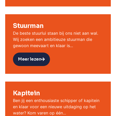
Stuurman
De beste stuurlui staan bij ons niet aan wal.
Wij zoeken een ambitieuze stuurman die
gewoon meevaart en klaar is...
Meer lezen
Kapitein
Ben jij een enthousiaste schipper of kapitein
en klaar voor een nieuwe uitdaging op het
water? Kom varen op één...