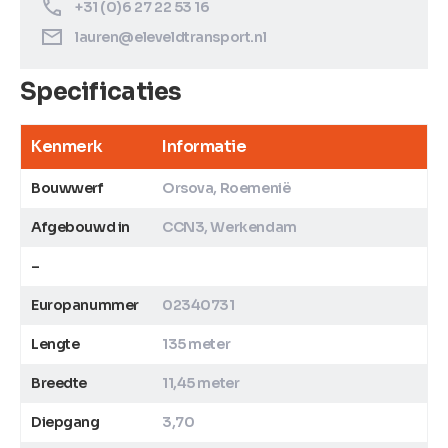
+31 (0)6 27 22 53 16
lauren@eleveldtransport.nl
Specificaties
Kenmerk
Informatie
Bouwwerf
Orsova, Roemenië
Afgebouwd in
CCN3, Werkendam
–
Europanummer
02340731
Lengte
135 meter
Breedte
11,45 meter
Diepgang
3,70