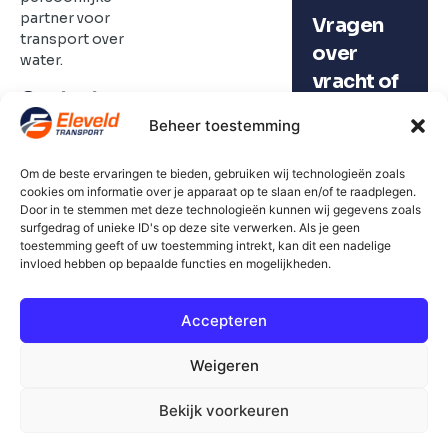
partner voor
Vragen
transport over
over
water.
vracht of
Contactgegevens
vacatures?
+31 (0)6 21 15 24
Beheer toestemming
99
Contact
info@eleveldtransport.nl
Om de beste ervaringen te bieden, gebruiken wij technologieën zoals
cookies om informatie over je apparaat op te slaan en/of te raadplegen.
Door in te stemmen met deze technologieën kunnen wij gegevens zoals
surfgedrag of unieke ID's op deze site verwerken. Als je geen
toestemming geeft of uw toestemming intrekt, kan dit een nadelige
invloed hebben op bepaalde functies en mogelijkheden.
Accepteren
Weigeren
Bekijk voorkeuren
All rights reserved 2025 - Eleveld Transport