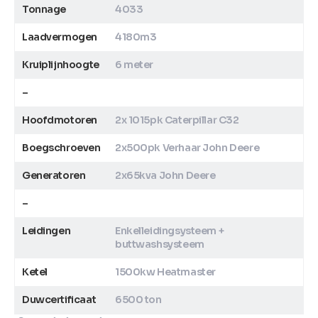
Tonnage
4033
Laadvermogen
4180m3
Kruiplijnhoogte
6 meter
–
Hoofdmotoren
2x 1015pk Caterpillar C32
Boegschroeven
2x500pk Verhaar John Deere
Generatoren
2x65kva John Deere
–
Leidingen
Enkelleidingsysteem +
buttwashsysteem
Ketel
1500kw Heatmaster
Duwcertificaat
6500 ton